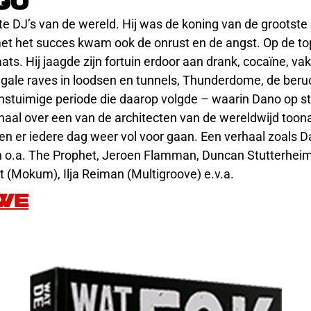
go
te DJ’s van de wereld. Hij was de koning van de grootst
t het succes kwam ook de onrust en de angst. Op de top 
ts. Hij jaagde zijn fortuin erdoor aan drank, cocaïne, va
legale raves in loodsen en tunnels, Thunderdome, de beru
onstuimige periode die daarop volgde – waarin Dano op st
erhaal over een van de architecten van de wereldwijd to
en er iedere dag weer vol voor gaan. Een verhaal zoals Da
n o.a. The Prophet, Jeroen Flamman, Duncan Stutterhei
 (Mokum), Ilja Reiman (Multigroove) e.v.a.
UWE